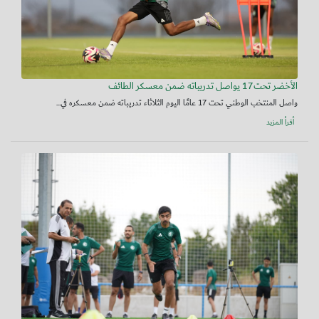
الأخضر تحت17 يواصل تدريباته ضمن معسكر الطائف
واصل المنتخب الوطني تحت 17 عامًا اليوم الثلاثاء تدريباته ضمن معسكره في...
أقرأ المزيد