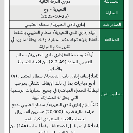
المسابقة
دوري الدرجة الثانية
النعيرية - وج
المباراة
(2025-10-25)
الصادر ضد
إداري نادي النعيرية/ سطام العتيبي
قيام إداري نادي النعيرية/ سطام العتيبي بالتلفظ
المخالفة
بألفاظ بذيئة تجاه حكم المباراة، وذلك وفقاً لما ورد في
تقرير حكم المباراة.
أولاً: ثبوت مخالفة إداري نادي النعيرية/ سطام
العتيبي للمادة (49-2-2) من لائحة الانضباط
والأخلاق.
ثانياً: إيقاف إداري نادي النعيرية/ سطام العتيبي (4)
أربع مباريات بما في ذلك الإيقاف التلقائي بموجب
البطاقة الحمراء المباشرة في جميع المباريات الرسمية
منطوق القرار
التي يحق له المشاركة فيها.
ثالثاً: إلزام إداري نادي النعيرية/ سطام العتيبي بدفع
غرامة مالية قدرها (20,000) عشرون ألف ريال
لحساب الاتحاد السعودي لكرة القدم.
رابعاً: قرار غير قابل للاستئناف وفقاً للمادة (144) من