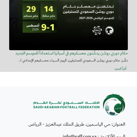
حكام دوري روشن يدشّنون معسكرهم في أسبانيا استعداداً للموسم الجديد
دشّن حكام دوري روشن السعودي للمحترفين، اليوم السبت، معسكرهم الإعدادي ا...
أقرأ المزيد
العنوان: حي الياسمين، طريق الملك عبدالعزيز - الرياض
البريد الألكتروني: info@saff.com.sa