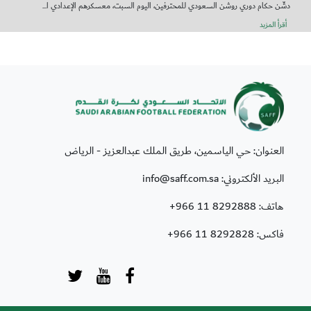
دشّن حكام دوري روشن السعودي للمحترفين، اليوم السبت، معسكرهم الإعدادي ا...
أقرأ المزيد
العنوان: حي الياسمين، طريق الملك عبدالعزيز - الرياض
البريد الألكتروني: info@saff.com.sa
هاتف:
+966 11 8292888
فاكس:
+966 11 8292828