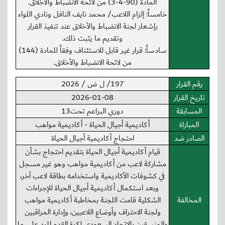
المادة (90-4-3) من لائحة الانضباط والأخلاق.
خامساً: إلزام اللاعب/ محمد نايف النافل ونادي اللواء
بإشعار لجنة الانضباط والأخلاق عند تنفيذ القرار
وتقديم ما يثبت ذلك.
سادساً: قرار غير قابل للاستئناف وفقاً للمادة (144)
من لائحة الانضباط والأخلاق.
رقم القرار
197/ ل ض / 2026
تاريخ القرار
2026-01-08
المسابقة
دوري البراعم تحت13
المباراة
أكاديمية أجيال الحياة - أكاديمية مواهب
الصادر ضد
احتجاج أكاديمية أجيال الحياة
قيام أكاديمية أجيال الحياة بتقديم احتجاج بشأن
مشاركة لاعب من أكاديمية مواهب وهو غير مسجل
في كشوفات الأكاديمية واستخدامه بطاقة لاعب آخر،
وبعد استكمال أكاديمية أجيال الحياة للإجراءات
المخالفة
الشكلية قامت اللجنة بمخاطبة أكاديمية مواهب
ولجنة الاحتراف وأوضاع اللاعبين، وإدارة المراقبين
والمنسقين بالاتحاد السعودي لكرة القدم للرد على ما