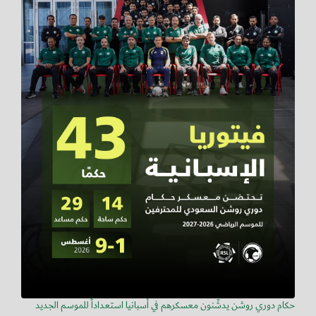
حكام دوري روشن يدشّنون معسكرهم في أسبانيا استعداداً للموسم الجديد