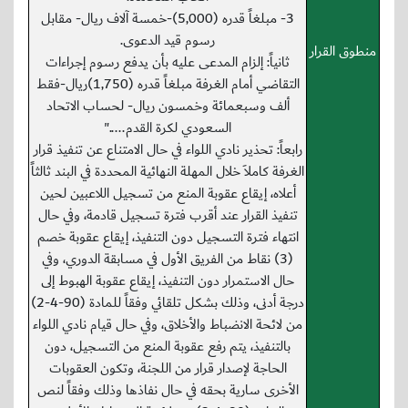
3- مبلغاً قدره (5,000)-خمسة آلاف ريال- مقابل
رسوم قيد الدعوى.
منطوق القرار
ثانياً: إلزام المدعى عليه بأن يدفع رسوم إجراءات
التقاضي أمام الغرفة مبلغاً قدره (1,750)ريال-فقط
ألف وسبعمائة وخمسون ريال- لحساب الاتحاد
السعودي لكرة القدم....."
رابعاً: تحذير نادي اللواء في حال الامتناع عن تنفيذ قرار
الغرفة كاملاَ خلال المهلة النهائية المحددة في البند ثالثاً
أعلاه، إيقاع عقوبة المنع من تسجيل اللاعبين لحين
تنفيذ القرار عند أقرب فترة تسجيل قادمة، وفي حال
انتهاء فترة التسجيل دون التنفيذ، إيقاع عقوبة خصم
(3) نقاط من الفريق الأول في مسابقة الدوري، وفي
حال الاستمرار دون التنفيذ، إيقاع عقوبة الهبوط إلى
درجة أدنى، وذلك بشكل تلقائي وفقاً للمادة (90-4-2)
من لائحة الانضباط والأخلاق، وفي حال قيام نادي اللواء
بالتنفيذ، يتم رفع عقوبة المنع من التسجيل، دون
الحاجة لإصدار قرار من اللجنة، وتكون العقوبات
الأخرى سارية بحقه في حال نفاذها وذلك وفقاً لنص