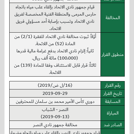
قيام جمهور نادي الاتحاد بإلقاء علب مياه باتجاه
حارس المرمى والمنطقة الفنية المخصصة لفريق
المخالفة
نادي الاتحاد وتسبب بإصابة أحد مسؤولي فريق
الاتحاد.
أوّلاً: ثبوت مخالفة نادي الاتحاد للفقرة (2/1) من
المادة (52) من اللائحة.
ثانياً: إلزام نادي الاتحاد بدفع غرامة مالية قدرها
منطوق القرار
(100،000) مائة ألف ريال.
ثالثاً: قرار قابل للاستئناف وفقا للمادة (139) من
اللائحة.
رقم القرار
(16/ل ض/2019)
تاريخ القرار
2019-09-29
المسابقة
دوري كأس الأمير محمد بن سلمان للمحترفين
النصر - الشباب
المباراة
(2019-09-13)
الصادر ضد
مخالفة جمهور نادي النصر
قيام جمهور نادي النصر بإلقاء علب مياه باتجاه مضمار