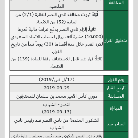
المخالفة
الملعب.
أوّلاً: ثبوت مخالفة نادي النصر للفقرة (2/1) من
المادة (52) من اللائحة.
ثانياً: إلزام نادي النصر بدفع غرامة مالية قدرها
(10،000) عشرة آلاف ريال لحساب الاتحاد السعودي
منطوق القرار
لكرة القدم خلال مدة أقصاها (30) يوماً تبدأ من تاريخ
القرار.
ثالثاً: قرار غير قابل للاستئناف وفقا للمادة (139) من
اللائحة.
رقم القرار
(17/ل ض/2019)
تاريخ القرار
2019-09-29
المسابقة
دوري كأس الأمير محمد بن سلمان للمحترفين
النصر - الشباب
المباراة
(2019-09-13)
الشكوى المقدمة من نادي النصر ضد رئيس نادي
الصادر ضد
الشباب
رفع نادي النصر شكوى ضد رئيس مجلس إدارة نادي