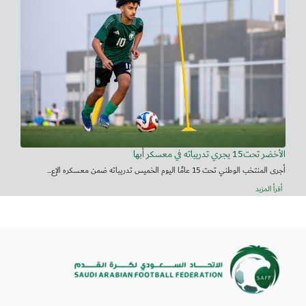
الأخضر تحت15 يجري تدريباته في معسكر أبها
أجرى المنتخب الوطني تحت 15 عامًا اليوم الخميس تدريباته ضمن معسكره الإع...
أقرأ المزيد