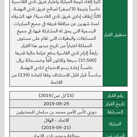
ثانياً: إلغاء نتيجة المباراة واعتبار فريق نادي القادسية
خاسراً بنتيجة (3/صفر) لصالح فريق نادي النهضة.
ثالثاً: إيقاف إداري فريق نادي القادسية/ فهد الشرفاء
لمدة شهرين عن مرافقة فريقه في جميع المباريات
الرسمية التي يحق له المشاركة فيها، في جميع
منطوق القرار
المسابقات والبطولات التي تقام على مستوى
المملكة اعتباراً من تاريخ صدور هذا القرار.
رابعاً: إلزام نادي القاسية بدفع غرامة مالية قدرها
(37,500) سبعة وثلاثون ألفاً وخمسمائة ريال.
خامساً: إعادة رسم الاحتجاج لنادي النهضة.
سادساً: قرار قابل للاستئناف وفقا للمادة (139) من
اللائحة.
رقم القرار
(15/ل ض/2019)
تاريخ القرار
2019-09-29
المسابقة
دوري كأس الأمير محمد بن سلمان للمحترفين
الاتحاد - الهلال
المباراة
(2019-09-21)
الصادر ضد
مخالفة جمهور نادي الاتحاد