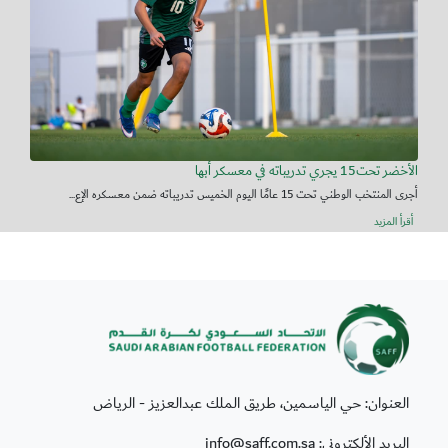
الأخضر تحت15 يجري تدريباته في معسكر أبها
أجرى المنتخب الوطني تحت 15 عامًا اليوم الخميس تدريباته ضمن معسكره الإع...
أقرأ المزيد
العنوان: حي الياسمين، طريق الملك عبدالعزيز - الرياض
البريد الألكتروني: info@saff.com.sa