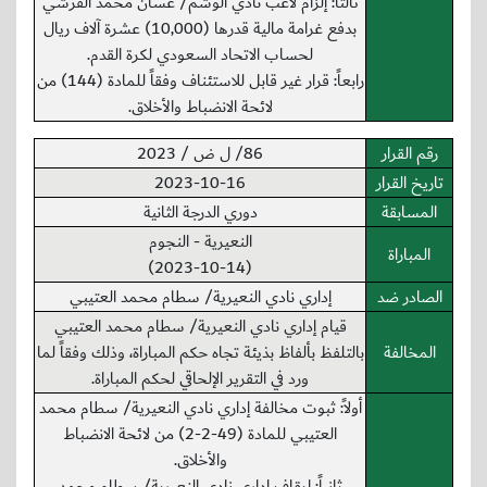
ثالثاَ: إلزام لاعب نادي الوشم/ غسان محمد القرشي
بدفع غرامة مالية قدرها (10,000) عشرة آلاف ريال
لحساب الاتحاد السعودي لكرة القدم.
رابعاً: قرار غير قابل للاستئناف وفقاً للمادة (144) من
لائحة الانضباط والأخلاق.
رقم القرار
86/ ل ض / 2023
تاريخ القرار
2023-10-16
المسابقة
دوري الدرجة الثانية
النعيرية - النجوم
المباراة
(2023-10-14)
الصادر ضد
إداري نادي النعيرية/ سطام محمد العتيبي
قيام إداري نادي النعيرية/ سطام محمد العتيبي
المخالفة
بالتلفظ بألفاظ بذيئة تجاه حكم المباراة، وذلك وفقاً لما
ورد في التقرير الإلحاقي لحكم المباراة.
أولاً: ثبوت مخالفة إداري نادي النعيرية/ سطام محمد
العتيبي للمادة (49-2-2) من لائحة الانضباط
والأخلاق.
ثانياً: إيقاف إداري نادي النعيرية/ سطام محمد