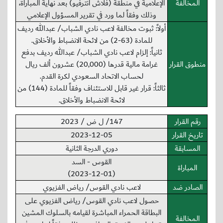
المخالفة
الإعلامية في منطقة (فلاش انترفيو) بعد نهاية المباراة،
وذلك وفقاً لما ورد في تقرير المسؤول الإعلامي
أولاً: ثبوت مخالفة لاعب نادي الشباب/ عبدالله رديف
للمادة (63-2) من لائحة الانضباط والأخلاق.
ثانياً: إلزام لاعب نادي الشباب/ عبدالله رديف بدفع
منطوق القرار
غرامة مالية قدرها (20,000) عشرون ألف ريال
لحساب الاتحاد السعودي لكرة القدم.
ثالثاً: قرار غير قابل للاستئناف وفقاً للمادة (144) من
لائحة الانضباط والأخلاق.
رقم القرار
147/ ل ض / 2023
تاريخ القرار
2023-12-05
المسابقة
دوري الدرجة الثانية
القوس - السد
المباراة
(2023-12-01)
الصادر ضد
لاعب نادي القوس/ رياض الفزيوي
حصول لاعب نادي القوس/ رياض الفزيوي على
البطاقة الحمراء المباشرة لقيامه بالسلوك المشين
المخالفة