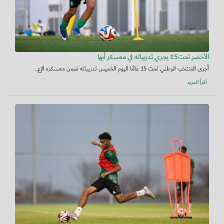
الأخضر تحت15 يجري تدريباته في معسكر أبها
أجرى المنتخب الوطني تحت 15 عامًا اليوم الخميس تدريباته ضمن معسكره الإع...
أقرأ المزيد