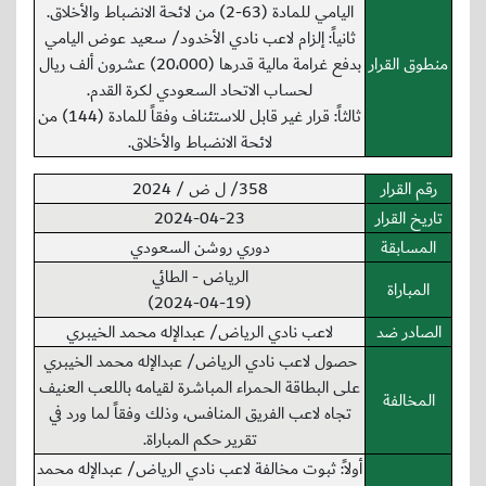
اليامي للمادة (63-2) من لائحة الانضباط والأخلاق.
ثانياً: إلزام لاعب نادي الأخدود/ سعيد عوض اليامي
منطوق القرار
بدفع غرامة مالية قدرها (20،000) عشرون ألف ريال
لحساب الاتحاد السعودي لكرة القدم.
ثالثاً: قرار غير قابل للاستئناف وفقاً للمادة (144) من
لائحة الانضباط والأخلاق.
رقم القرار
358/ ل ض / 2024
تاريخ القرار
2024-04-23
المسابقة
دوري روشن السعودي
الرياض - الطائي
المباراة
(2024-04-19)
الصادر ضد
لاعب نادي الرياض/ عبدالإله محمد الخيبري
حصول لاعب نادي الرياض/ عبدالإله محمد الخيبري
على البطاقة الحمراء المباشرة لقيامه باللعب العنيف
المخالفة
تجاه لاعب الفريق المنافس، وذلك وفقاً لما ورد في
تقرير حكم المباراة.
أولاً: ثبوت مخالفة لاعب نادي الرياض/ عبدالإله محمد