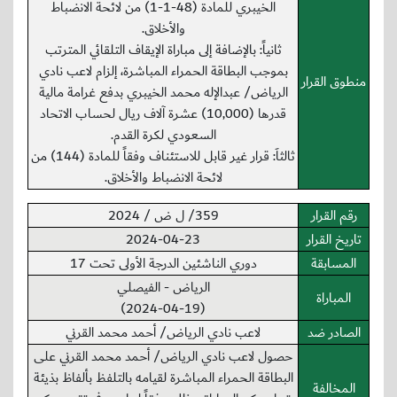
الخيبري للمادة (48-1-1) من لائحة الانضباط
والأخلاق.
ثانياً: بالإضافة إلى مباراة الإيقاف التلقائي المترتب
بموجب البطاقة الحمراء المباشرة، إلزام لاعب نادي
منطوق القرار
الرياض/ عبدالإله محمد الخيبري بدفع غرامة مالية
قدرها (10,000) عشرة آلاف ريال لحساب الاتحاد
السعودي لكرة القدم.
ثالثاَ: قرار غير قابل للاستئناف وفقاً للمادة (144) من
لائحة الانضباط والأخلاق.
رقم القرار
359/ ل ض / 2024
تاريخ القرار
2024-04-23
المسابقة
دوري الناشئين الدرجة الأولى تحت 17
الرياض - الفيصلي
المباراة
(2024-04-19)
الصادر ضد
لاعب نادي الرياض/ أحمد محمد القرني
حصول لاعب نادي الرياض/ أحمد محمد القرني على
البطاقة الحمراء المباشرة لقيامه بالتلفظ بألفاظ بذيئة
المخالفة