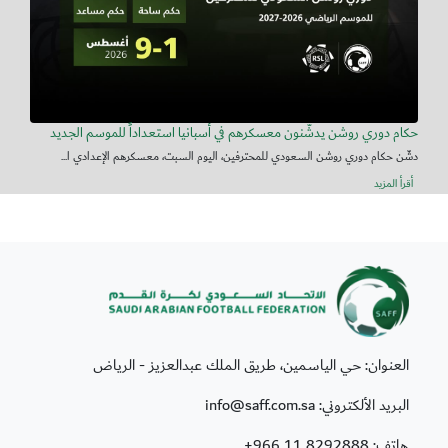
حكام دوري روشن يدشّنون معسكرهم في أسبانيا استعداداً للموسم الجديد
دشّن حكام دوري روشن السعودي للمحترفين، اليوم السبت، معسكرهم الإعدادي ا...
أقرأ المزيد
العنوان: حي الياسمين، طريق الملك عبدالعزيز - الرياض
البريد الألكتروني: info@saff.com.sa
هاتف:
+966 11 8292888