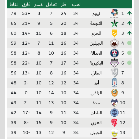
لعب
فاز
تعادل
خسر
فارق
نقاط
1
نيوم
34
24
7
3
+53
79
2
النجمة
34
20
5
9
+21
65
3
الحزم
34
18
6
10
+14
60
4
الجبلين
34
16
11
7
+12
59
5
العدالة
34
16
10
8
+12
58
6
البكيرية
34
17
7
10
+22
58
7
الطائي
34
16
8
10
+13
56
8
أبها
34
12
12
10
-2
48
9
الزلفي
34
10
14
10
0
44
10
جدة
34
10
13
11
-7
43
11
الباطن
34
11
9
14
-17
42
12
العربي
34
10
9
15
-8
39
13
الجبيل
34
9
12
13
-10
39