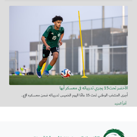
الأخضر تحت15 يجري تدريباته في معسكر أبها
أجرى المنتخب الوطني تحت 15 عامًا اليوم الخميس تدريباته ضمن معسكره الإع...
أقرأ المزيد