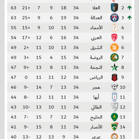
2
العلا
34
18
9
7
+21
63
3
العدالة
34
19
6
9
+25
63
4
الأمجاد
34
15
10
9
+15
55
5
العربي
34
16
6
12
+17
54
6
الشرق
34
13
10
11
+2
49
7
الروضة
34
15
4
15
+3
49
8
النجمة
34
13
8
13
+9
47
9
الرياض
34
12
11
11
0
47
10
هجر
34
13
7
14
-9
46
11
أبها
34
11
11
12
-8
44
12
الطائي
34
11
10
13
-10
43
13
الخليج
34
12
7
15
-7
43
14
الأنصار
34
11
8
15
-9
41
15
عرعر
34
9
13
12
-13
40