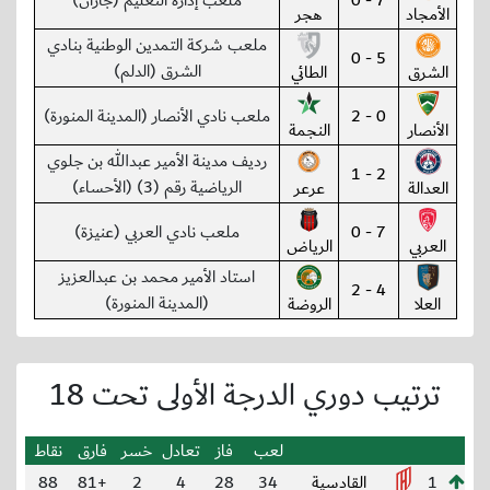
7 - 0
ملعب إدارة التعليم (جازان)
الأمجاد
هجر
ملعب شركة التمدين الوطنية بنادي
5 - 0
الشرق (الدلم)
الشرق
الطائي
0 - 2
ملعب نادي الأنصار (المدينة المنورة)
الأنصار
النجمة
رديف مدينة الأمير عبدالله بن جلوي
2 - 1
الرياضية رقم (3) (الأحساء)
العدالة
عرعر
7 - 0
ملعب نادي العربي (عنيزة)
العربي
الرياض
استاد الأمير محمد بن عبدالعزيز
4 - 2
(المدينة المنورة)
العلا
الروضة
ترتيب دوري الدرجة الأولى تحت 18
لعب
فاز
تعادل
خسر
فارق
نقاط
1
القادسية
34
28
4
2
+81
88