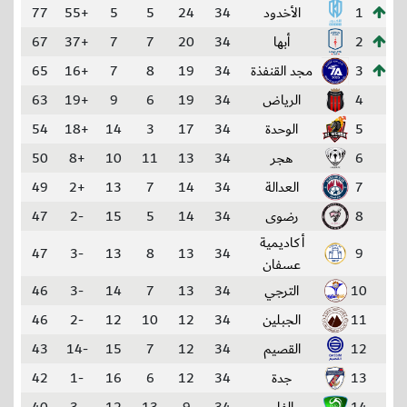
1
الأخدود
34
24
5
5
+55
77
2
أبها
34
20
7
7
+37
67
3
مجد القنفذة
34
19
8
7
+16
65
4
الرياض
34
19
6
9
+19
63
5
الوحدة
34
17
3
14
+18
54
6
هجر
34
13
11
10
+8
50
7
العدالة
34
14
7
13
+2
49
8
رضوى
34
14
5
15
-2
47
أكاديمية
47
-3
13
8
13
34
9
عسفان
10
الترجي
34
13
7
14
-3
46
11
الجبلين
34
12
10
12
-2
46
12
القصيم
34
12
7
15
-14
43
13
جدة
34
12
6
16
-1
42