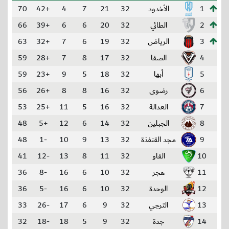
1
الأخدود
32
21
7
4
+42
70
2
الطائي
32
20
6
6
+39
66
3
الرياض
32
19
6
7
+32
63
4
الصفا
32
17
8
7
+28
59
5
أبها
32
18
5
9
+23
59
6
رضوى
32
16
8
8
+26
56
7
العدالة
32
16
5
11
+25
53
8
الجبلين
32
14
6
12
+5
48
9
مجد القنفذة
32
13
9
10
-1
48
10
الفاو
32
11
8
13
-12
41
11
هجر
32
10
6
16
-8
36
12
الوحدة
32
10
6
16
-5
36
13
الترجي
32
9
6
17
-26
33
14
جدة
32
9
5
18
-18
32