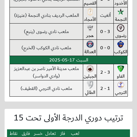
الأخدود
القصيم
ألغيت
الملعب الرديف بنادي النجمة (عنيزة)
النجمة
الأمجاد
3 - 0
ملعب نادي رضوى (ينبع)
رضوى
هجر
0 - 0
ملعب نادي الكوكب (الخرج)
الكوكب
العدالة
السبت 17-05-2025
ملعب مدينة الأمير ناصر بن عبدالعزيز
3 - 2
(وادي الدواسر)
الفاو
الجبلين
1 - 2
ملعب نادي الترجي (القطيف)
الترجي
الطائي
ترتيب دوري الدرجة الأولى تحت 15
لعب
فاز
تعادل
خسر
فارق
نقاط