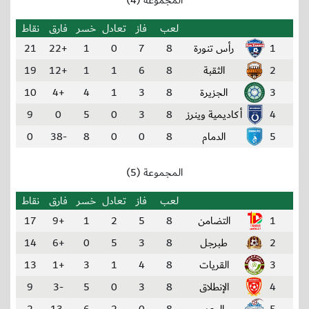
المجموعة (4)
لعب
فاز
تعادل
خسر
فارق
نقاط
1
رأس تنورة
8
7
0
1
+22
21
2
الثقبة
8
6
1
1
+12
19
3
الجزيرة
8
3
1
4
+4
10
4
أكاديمية وينرز
8
3
0
5
0
9
5
الدمام
8
0
0
8
-38
0
المجموعة (5)
لعب
فاز
تعادل
خسر
فارق
نقاط
1
التضامن
8
5
2
1
+9
17
2
طبرجل
8
3
5
0
+6
14
3
القريات
8
4
1
3
+1
13
4
الإنطلاق
8
3
0
5
-3
9