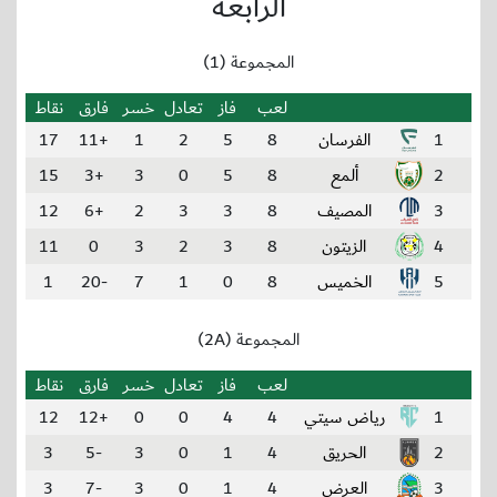
الرابعة
المجموعة (1)
لعب
فاز
تعادل
خسر
فارق
نقاط
1
الفرسان
8
5
2
1
+11
17
2
ألمع
8
5
0
3
+3
15
3
المصيف
8
3
3
2
+6
12
4
الزيتون
8
3
2
3
0
11
5
الخميس
8
0
1
7
-20
1
المجموعة (2A)
لعب
فاز
تعادل
خسر
فارق
نقاط
1
رياض سيتي
4
4
0
0
+12
12
2
الحريق
4
1
0
3
-5
3
3
العرض
4
1
0
3
-7
3