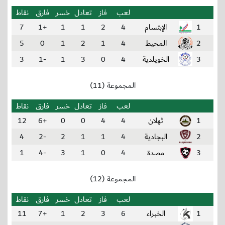
لعب
فاز
تعادل
خسر
فارق
نقاط
1
الإبتسام
4
2
1
1
+1
7
2
المحيط
4
1
2
1
0
5
3
الخويلدية
4
0
3
1
-1
3
المجموعة (11)
لعب
فاز
تعادل
خسر
فارق
نقاط
1
ثهلان
4
4
0
0
+6
12
2
البجادية
4
1
1
2
-2
4
3
مصدة
4
0
1
3
-4
1
المجموعة (12)
لعب
فاز
تعادل
خسر
فارق
نقاط
1
الخبراء
6
3
2
1
+7
11