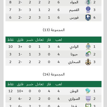
2
الجواء
6
2
2
2
-2
8
3
القصيم
6
2
1
3
-3
7
4
فورس
6
1
3
2
-2
6
المجموعة (13)
لعب
فاز
تعادل
خسر
فارق
نقاط
1
الوادي
4
3
1
0
+3
10
2
حبونا
4
0
3
1
-1
3
3
الصحاري
4
0
2
2
-2
2
المجموعة (14)
لعب
فاز
تعادل
خسر
فارق
نقاط
1
الوطن
4
4
0
0
+10
12
2
الصواري
4
0
2
2
-4
2
3
فيفا
4
0
2
2
-6
2