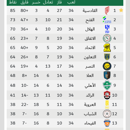
لعب
فاز
تعادل
خسر
فارق
نقاط
1
القادسية
34
27
4
3
+80
85
2
الفتح
34
21
10
3
+47
73
3
الهلال
34
20
10
4
+36
70
4
الاتفاق
34
19
8
7
+23
65
5
الاتحاد
34
20
5
9
+40
65
6
التعاون
34
19
7
8
+26
64
7
النصر
34
17
13
4
+19
64
8
العلا
34
14
6
14
+8
48
9
الأهلي
34
14
6
14
-10
48
10
الرائد
34
10
11
13
-14
41
11
العروبة
34
11
5
18
-22
38
12
الشباب
34
10
8
16
-7
38
13
الفيحاء
34
10
8
16
-7
38