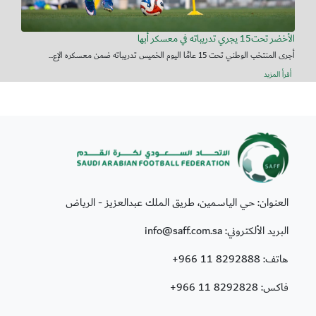
الأخضر تحت15 يجري تدريباته في معسكر أبها
أجرى المنتخب الوطني تحت 15 عامًا اليوم الخميس تدريباته ضمن معسكره الإع...
أقرأ المزيد
العنوان: حي الياسمين، طريق الملك عبدالعزيز - الرياض
البريد الألكتروني: info@saff.com.sa
هاتف:
+966 11 8292888
فاكس:
+966 11 8292828