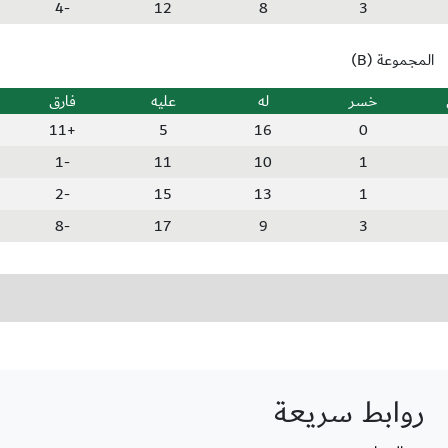
-4
12
8
3
المجموعة (B)
خسر
له
عليه
فارق
+11
5
16
0
-1
11
10
1
-2
15
13
1
-8
17
9
3
روابط سريعة