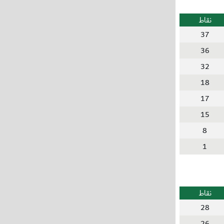
نقاط
37
36
32
18
17
15
8
1
نقاط
28
26