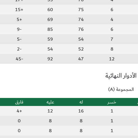
+15
60
75
6
+5
69
74
4
-9
85
76
6
-5
59
54
7
-2
54
52
8
-45
92
47
12
الأدوار النهائية
المجموعة (A)
خسر
له
عليه
فارق
+4
12
16
1
0
8
8
1
0
8
8
1