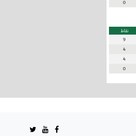
0
نقاط
9
4
4
0