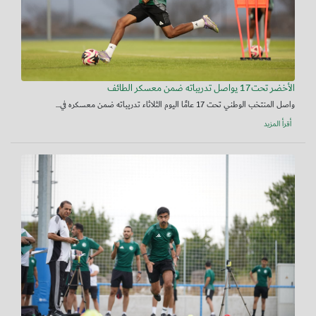
الأخضر تحت17 يواصل تدريباته ضمن معسكر الطائف
واصل المنتخب الوطني تحت 17 عامًا اليوم الثلاثاء تدريباته ضمن معسكره في...
أقرأ المزيد