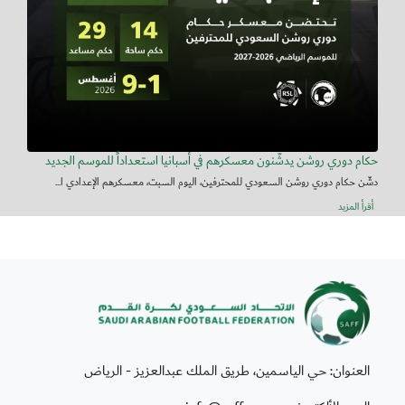
حكام دوري روشن يدشّنون معسكرهم في أسبانيا استعداداً للموسم الجديد
دشّن حكام دوري روشن السعودي للمحترفين، اليوم السبت، معسكرهم الإعدادي ا...
أقرأ المزيد
العنوان: حي الياسمين، طريق الملك عبدالعزيز - الرياض