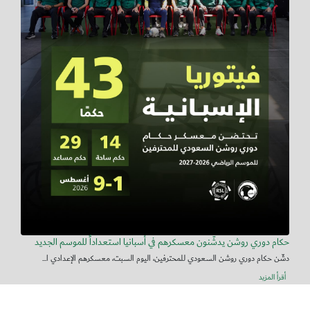
حكام دوري روشن يدشّنون معسكرهم في أسبانيا استعداداً للموسم الجديد
دشّن حكام دوري روشن السعودي للمحترفين، اليوم السبت، معسكرهم الإعدادي ا...
أقرأ المزيد