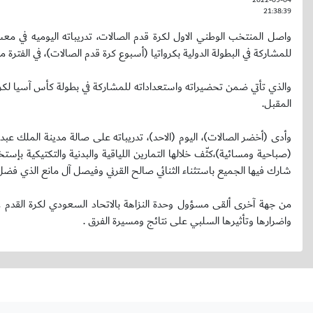
21:38:39
للمشاركة في البطولة الدولية بكرواتيا (أسبوع كرة قدم الصالات)، في الفترة من 14 إلى 18 سبتمبر المقبل، وذلك بمشاركة منتخبات بلجيكا وصربيا وسان مار
المقبل.
وأدى (أخضر الصالات)، اليوم (الاحد)، تدريباته على صالة مدينة الملك عبدال
(صباحية ومسائية)،كثّف خلالها التمارين اللياقية والبدنية والتكتيكية بإ
شارك فيها الجميع باستثناء الثنائي صالح القرني وفيصل آل مانع الذي فضل ا
من جهة آخرى ألقى مسؤول وحدة النزاهة بالاتحاد السعودي لكرة القدم 
واضرارها وتأثيرها السلبي على نتائج ومسيرة الفرق .