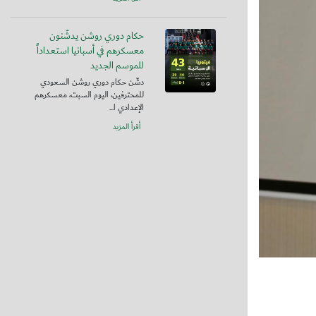
حكام دوري روشن يدشّنون
معسكرهم في أسبانيا استعداداً
للموسم الجديد
دشّن حكام دوري روشن السعودي
للمحترفين، اليوم السبت، معسكرهم
الإعدادي ا...
أقرأ المزيد