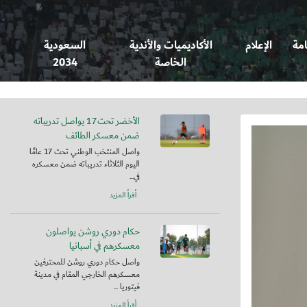
امة
الإعلام
الأكاديميات والأندية
السعودية
الخاصة
2034
الأخضر تحت17 يواصل تدريباته
ضمن معسكر الطائف
واصل المنتخب الوطني تحت 17 عامًا
اليوم الثلاثاء تدريباته ضمن معسكره
في...
أقرأ المزيد
حكام دوري روشن يواصلون
معسكرهم في أسبانيا
واصل حكام دوري روشن للمحترفين
معسكرهم الخارجي المقام في مدينة
فيتوريا ...
أقرأ المزيد