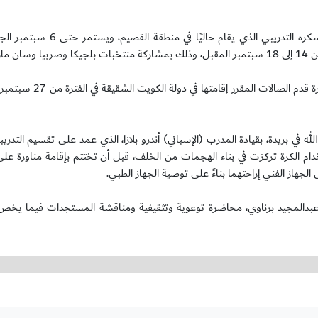
واصل المنتخب الوطني الاول لكرة قدم الصالات، تدريباته اليوميه في معسكره
ينو.
له في بريدة، بقيادة المدرب (الإسباني) أندرو بلازا، الذي عمد على تقسيم التدريب
ستخدام الكرة تركزت في بناء الهجمات من الخلف، قبل أن تختتم بإقامة مناورة عل
لجهاز الفني إراحتهما بناءً على توصية الجهاز الطبي.
عبدالمجيد برناوي، محاضرة توعوية وتثقيفية ومناقشة المستجدات فيما يخص 