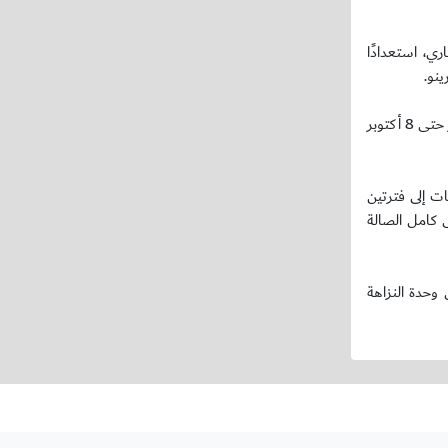
 التدريبي الذي يقام حاليًا في منطقة القصيم، ويستمر حتى 6 سبتمبر الجاري، استعدادًا
والذي تأتي ضمن تحضيراته واستعداداته للمشاركة في بطولة كأس آسيا لكرة قدم الصالات المقرر إقامتها في دولة الكويت الشقيقة في الفترة من 27 سبتمبر حتى 8 أكتوبر
ات إلى فترتين
ى كامل الصالة
وحدة النزاهة