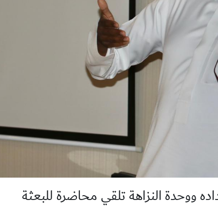
ه ووحدة النزاهة تلقي محاضرة للبعثة