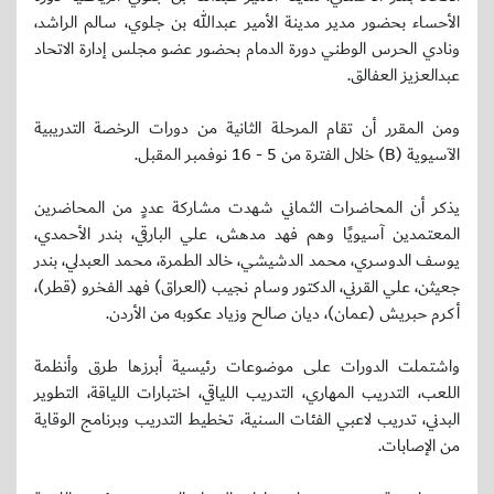
الأحساء بحضور مدير مدينة الأمير عبدالله بن جلوي، سالم الراشد،
ونادي الحرس الوطني دورة الدمام بحضور عضو مجلس إدارة الاتحاد
عبدالعزيز العفالق.
ومن المقرر أن تقام المرحلة الثانية من دورات الرخصة التدريبية
الآسيوية (B) خلال الفترة من 5 - 16 نوفمبر المقبل.
يذكر أن المحاضرات الثماني شهدت مشاركة عددٍ من المحاضرين
المعتمدين آسيويًا وهم فهد مدهش، علي البارقي، بندر الأحمدي،
يوسف الدوسري، محمد الدشيشي، خالد الطمرة، محمد العبدلي، بندر
جعيثن، علي القرني، الدكتور وسام نجيب (العراق) فهد الفخرو (قطر)،
أكرم حبريش (عمان)، ديان صالح وزياد عكوبه من الأردن.
واشتملت الدورات على موضوعات رئيسية أبرزها طرق وأنظمة
اللعب، التدريب المهاري، التدريب اللياقي، اختبارات اللياقة، التطوير
البدني، تدريب لاعبي الفئات السنية، تخطيط التدريب وبرنامج الوقاية
من الإصابات.