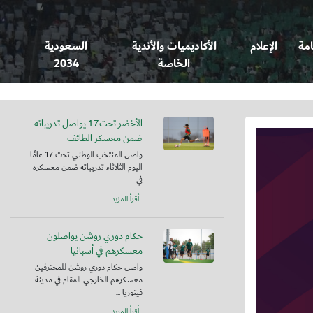
امة
الإعلام
الأكاديميات والأندية
السعودية
الخاصة
2034
الأخضر تحت17 يواصل تدريباته
ضمن معسكر الطائف
واصل المنتخب الوطني تحت 17 عامًا
اليوم الثلاثاء تدريباته ضمن معسكره
في...
أقرأ المزيد
حكام دوري روشن يواصلون
معسكرهم في أسبانيا
واصل حكام دوري روشن للمحترفين
معسكرهم الخارجي المقام في مدينة
فيتوريا ...
أقرأ المزيد