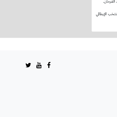
الفرحان.
م FIFA السيد آرسين فينغر ومدرب المنتخب الإيطالي