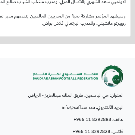
الأولمبي سعد الشهري بالاتصال المرئي، ومدرب منتخب الشباب صالح المح
روبيرتو مانشيني، والمدرب البرتغالي فلاش بواش.
العنوان: حي الياسمين، طريق الملك عبدالعزيز - الرياض
البريد الألكتروني: info@saff.com.sa
هاتف:
+966 11 8292888
فاكس:
+966 11 8292828