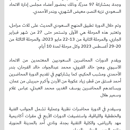
وجدة، بمشاركة 97 مدربًا، وذلك بحضور أعضاء مجلس إدارة الاتحاد
السعودي نزيه النصر، معيض الشهري، وبندر الأحمدي.
وتم خلال الدورة تطبيق المنهج السعودي الحديث على ثلاث مراحل،
وتعتبر هذه المرحلة هي الأولى وتستمر حتى 27 من شهر فبراير
الجاري، والمرحلة الثانية من 13-22 مايو 2023، والمرحلة الثالثة من
20-29 أغسطس 2023 وكل مرحلة لمدة 10 أيام.
ويقدم الدورات المحاضرين السعوديين المعتمدين من الاتحاد
الآسيوي وهم: خالد القروني، محمد عبدالجواد، خالد الفرحان، بندر
الأحمدي ومشبب الحكيم، كما يشاركهم في تقديم الدورة المحاضرين
أحمد فستق من قطر، زياد عكوبة من الأردن وأكرم حبريش من عمان.
ويساعدهم المحاضرين يوسف الغدير، محمد العبدلي، عباس غلام
وسمير هلال
وسيقدم في الدورة محاضرات نظرية وعملية تشمل الجوانب الفنية
والخططية واللياقية، واستضيفت الدورات الأربع في مقرات أكاديمية
مهد بالرياض، والكلية التقنية بجدة، ونادي أحد بالمدينة المنورة،
ونادي الحرس الوطني بالدمام.