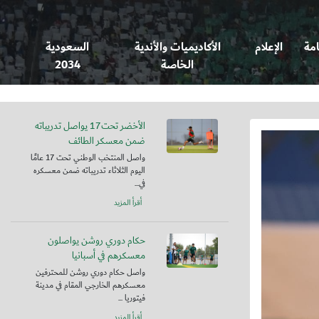
امة
الإعلام
الأكاديميات والأندية
السعودية
الخاصة
2034
الأخضر تحت17 يواصل تدريباته
ضمن معسكر الطائف
واصل المنتخب الوطني تحت 17 عامًا
اليوم الثلاثاء تدريباته ضمن معسكره
في...
أقرأ المزيد
حكام دوري روشن يواصلون
معسكرهم في أسبانيا
واصل حكام دوري روشن للمحترفين
معسكرهم الخارجي المقام في مدينة
فيتوريا ...
أقرأ المزيد