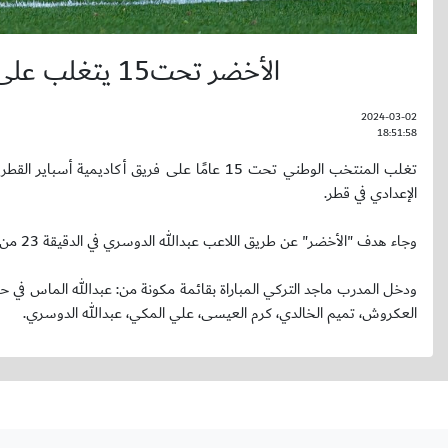
الأخضر تحت15 يتغلب على أكاديمية أسباير في ختام معسكر قطر
2024-03-02
18:51:58
الإعدادي في قطر.
وجاء هدف "الأخضر" عن طريق اللاعب عبدالله الدوسري في الدقيقة 23 من مجريات المباراة.
ودخل المدرب ماجد التركي المباراة بقائمة مكونة من: عبدالله الماس في ح
العكروش، تميم الخالدي، كرم العيسى، علي المكي، عبدالله الدوسري.