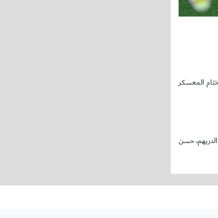
وم السبت، ضمن ختام المعسكر
 الدريهم، حسن