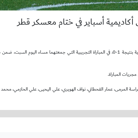
تغلب المنتخب الوطني تحت 15 عامًا على فريق أكاديمية أسباير القطرية بنتيجة 1-0، في المباراة التجريبية التي جمعتهما مساء الي
راسة المرمى، عمار القحطاني، نواف الهويري، علي اليحيى، علي الحازمي، محمد