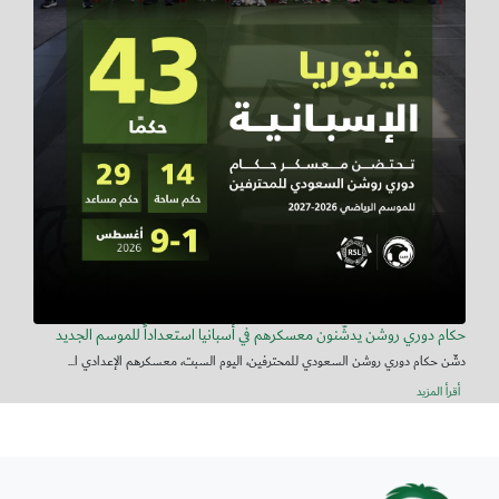
حكام دوري روشن يدشّنون معسكرهم في أسبانيا استعداداً للموسم الجديد
دشّن حكام دوري روشن السعودي للمحترفين، اليوم السبت، معسكرهم الإعدادي ا...
أقرأ المزيد