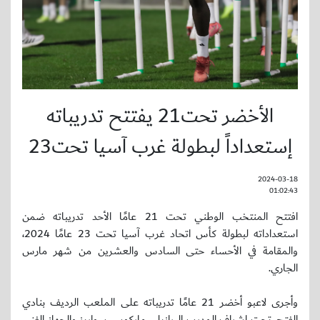
الأخضر تحت21 يفتتح تدريباته
إستعداداً لبطولة غرب آسيا تحت23
2024-03-18
01:02:43
افتتح المنتخب الوطني تحت 21 عامًا الأحد تدريباته ضمن
استعداداته لبطولة كأس اتحاد غرب آسيا تحت 23 عامًا 2024،
والمقامة في الأحساء حتى السادس والعشرين من شهر مارس
الجاري.
وأجرى لاعبو أخضر 21 عامًا تدريباته على الملعب الرديف بنادي
الفتح، تحت إشراف المدرب البرازيلي ماركوس سواريز والجهاز الفني