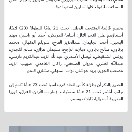
المساعد، طبّقوا خلالها تمارين استرجاعية.
وتضم قائمة المنتخب الوطني تحت 21 عامًا للبطولة (23) لاعبًا،
أسماؤهم على النحو التالي: أسامة المرمش، أحمد أبو راسين، مهند
اليحيى، أحمد الجليدان، عبدالعزيز الفرج، سويلم المنهالي، محمد
برناوي، صالح برناوي، مبارك الراجح، سليمان هزازي، سالم النجدي،
يونس الشنقيطي، فيصل الأسمري، عبدالله الزيد، عبدالكريم دارسي،
عبدالله العنزي، مروان الصحفي، راكان الغامدي، صهيب الزيد،
مصعب الجوير، يزيد جوشان، نواف السهلي، مشاري النمر.
الجدير بالذكر أن بطولة كأس اتحاد غرب آسيا تحت 23 عامًا تضم إلى
جانب أخضر تحت 21 عامًا منتخبات الإمارات، الأردن، العراق، كوريا
الجنوبية، أستراليا، تايلاند، ومصر.