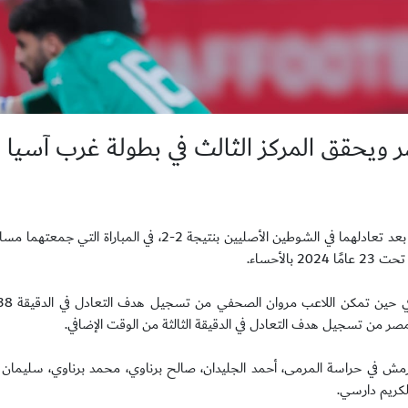
تغلّب المنتخب الوطني تحت 21 عامًا على منتخب مصر بركلات الترجيح بعد تعادلهما في الشوطين الأصليين بنتيجة 2-
لأحساء.
مرمش في حراسة المرمى، أحمد الجليدان، صالح برناوي، محمد برناوي، سليمان
لكريم دارسي.