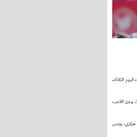
2، في المباراة التي جمعتهما مساء اليوم الثلاثاء،
وافتتح منتخب مصر التسجيل في الدقيقة 6 من مجريات الشوط الأول، في حين تمكن اللاعب مروان الصحفي من تسجيل هدف التعادل في الدقيقة 38، وعزز اللاعب
 هزازي، يونس