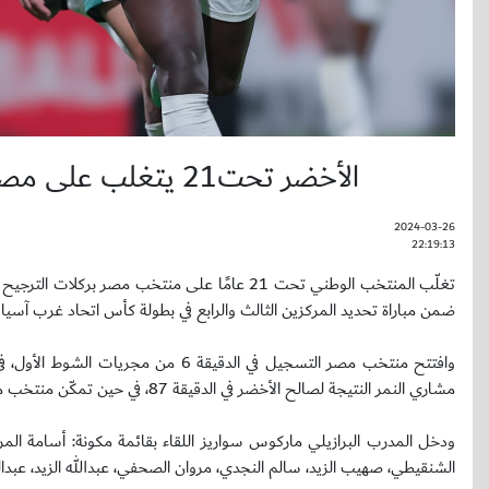
الأخضر تحت21 يتغلب على مصر ويحقق المركز الثالث في بطولة غرب آسيا
2024-03-26
22:19:13
ضمن مباراة تحديد المركزين الثالث والرابع في بطولة كأس اتحاد غرب آسيا تحت 23 عامًا 2024 با
مشاري النمر النتيجة لصالح الأخضر في الدقيقة 87، في حين تمكّن منتخب مصر من تسجيل هدف التعادل في الدقيقة الثالثة من الوقت الإضافي.
ودخل المدرب البرازيلي ماركوس سواريز اللقاء بقائمة مكونة: أسامة ال
الشنقيطي، صهيب الزيد، سالم النجدي، مروان الصحفي، عبدالله الزيد، عبدا