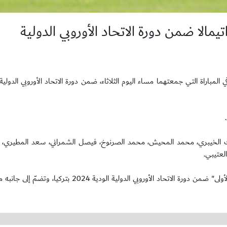
لك الخيبري، محمد المحيش، محمد الصرنوخ، فيصل الشمراني، سعد المطيري، ر
عتيبي.
الجدير بالذكر إلى أن المنتخب الوطني تحت 18 عامًا يأتي في المجموعة "الأولى" ضمن دورة الاتحاد الأوروبي ا