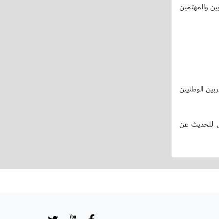
ة تركي السلطان ومدير التعليم بالاتحاد يحيى الشريف وبمشاركة 450 من المدربين والمهتمين
بين الوطنيين
س للحديث عن