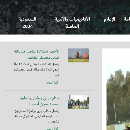
امة
الإعلام
الأكاديميات والأندية
السعودية
الخاصة
2034
الأخضر تحت17 يواصل تدريباته
ضمن معسكر الطائف
واصل المنتخب الوطني تحت 17 عامًا
اليوم الثلاثاء تدريباته ضمن معسكره
في...
أقرأ المزيد
حكام دوري روشن يواصلون
معسكرهم في أسبانيا
واصل حكام دوري روشن للمحترفين
معسكرهم الخارجي المقام في مدينة
فيتوريا ...
أقرأ المزيد