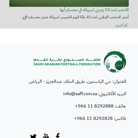
الأخضر تحت15 يجري تدريباته في معسكر أبها
أجرى المنتخب الوطني تحت 15 عامًا اليوم الخميس تدريباته ضمن معسكره الإع...
أقرأ المزيد
العنوان: حي الياسمين، طريق الملك عبدالعزيز - الرياض
البريد الألكتروني: info@saff.com.sa
هاتف:
+966 11 8292888
فاكس:
+966 11 8292828