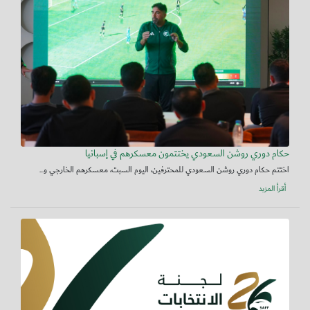
حكام دوري روشن السعودي يختتمون معسكرهم في إسبانيا
اختتم حكام دوري روشن السعودي للمحترفين، اليوم السبت، معسكرهم الخارجي و...
أقرأ المزيد