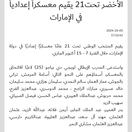
الأخضر تحت21 يقيم معسكراً إعدادياً
في الإمارات
2024-10-05
17:22:42
يقيم المنتخب الوطني تحت 21 عامًا معسكرًا إعداديًا في دولة
الإمارات، خلال الفترة 7 - 15 أكتوبر الجاري.
واستدعى المدرب الإيطالي لويجي دي بياجو (25) لاعبًا للالتحاق
بالمعسكر، أسماؤهم على النحو التالي: أسامة المرمش، تركي
بالجوش، عمار العمار، سالم النجدي، سليمان هزازي، محمد سليمان،
خالد عسيري، مبارك الراجح ، محمد الدوسري، عبدالعزيز الفرج،
محمد حربوش، عبدالملك العييري، عباس الحسن، فيصل الصبياني،
صهيب الزيد
بدر العمير، عبد الملك الجابر، أيمن فلاته، عبدالله الزيد، عثمان
العثمان، مهند آل سعد، عبدالعزيز العليوة، عبدالكريم دارسي،
عبدالعزيز العثمان، مشاري النمر.