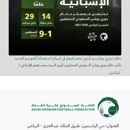
حكام دوري روشن يدشّنون معسكرهم في أسبانيا استعداداً للموسم الجديد
دشّن حكام دوري روشن السعودي للمحترفين، اليوم السبت، معسكرهم الإعدادي ا...
أقرأ المزيد
العنوان: حي الياسمين، طريق الملك عبدالعزيز - الرياض