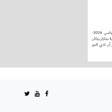
توج عضو مجلس إدارة الاتحاد السعودي لكرة القدم معيض الشهري، اليوم الأحد، فريق النور، بكأس دوري الدرجة الأولى لكرة قدم الصالات للموسم الرياضي 2024-
 الرياضية بجازان. وكان
ى نظيره التسامح بنتيجة 6-2 في الدور نصف النهائي فيما تأهل التضامن بعد فوزه على خيبر بنتيجة 4-2. يُذكر أن ناديي النور