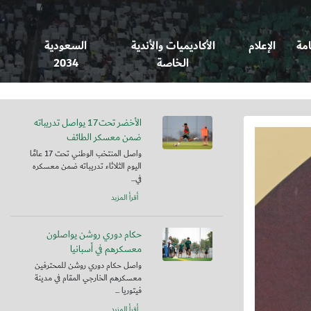
امة
الإعلام
الأكاديميات والأندية
السعودية
الخاصة
2034
الأخضر تحت17 يواصل تدريباته
ضمن معسكر الطائف
واصل المنتخب الوطني تحت 17 عامًا
اليوم الثلاثاء تدريباته ضمن معسكره
في...
أقرأ المزيد
حكام دوري روشن يواصلون
معسكرهم في أسبانيا
واصل حكام دوري روشن للمحترفين
معسكرهم الخارجي المقام في مدينة
فيتوريا ...
أقرأ المزيد