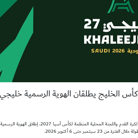
كأس الخليج يطلقان الهوية الرسمية خليجي27
أعلن الاتحاد السعودي لكرة القدم بالتعاون مع اتحاد كأس الخليج العربي لكرة القدم واللجنة المحلية