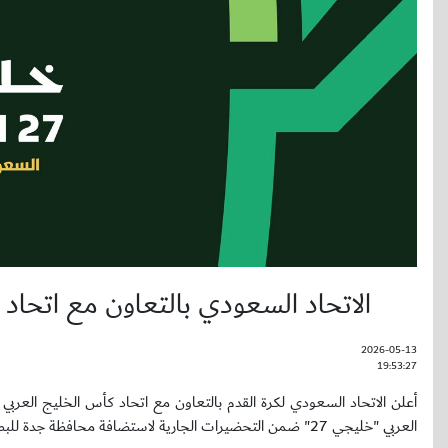
الاتحاد السعودي بالتعاون مع اتحاد 
2026-05-13
19:53:27
العربي "خليجي 27" ضمن التحضيرات الجارية لاستضافة محافظة جدة للبطولة خلال الفترة من 23 سبتمبر حتى 6 أكتوبر 2026.