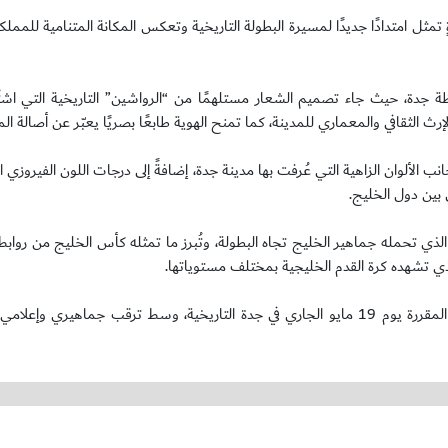
مثل امتدادًا جديدًا لمسيرة البطولة التاريخية وتعكس المكانة المتنامية للممل
جدة، حيث جاء تصميم الشعار مستلهمًا من “الرواشين” التاريخية التي اشت
ث الثقافي والمعماري للمدينة، كما تمنح الهوية طابعًا بصريًا يعبّر عن أصالة الم
انب الألوان الزاهية التي عُرفت بها مدينة جدة، إضافةً إلى درجات اللون الفيروز
 بين دول الخليج.
الذي تحمله جماهير الخليج تجاه البطولة، وتُبرز ما تمثله كأس الخليج من روابط
ي تشهده كرة القدم الخليجية بمختلف مستوياتها.
ويأتي إطلاق الهوية بالتزامن مع العدّ التنازلي لإقامة مراسم سحب القرعة المقررة يوم 19 مايو الجاري في جدة التاريخية، وسط ترقب ج