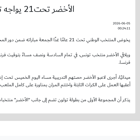
الأخضر تحت21 يواجه تونس ضمن بطولة تولون في فرنسا
2026-06-05
00:24:11
يخوض المنتخب الوطني تحت 21 عامًا غدًا الجمعة مباراته ضمن دور المجموعات من بطولة موريس ريفيلو الدولية (تولون) في فرنسا.
ويلاقي الأخضر منتخب تونس، في تمام السادسة ونصف مساءً بتوقيت فرنس
فرنسا.
ميدانيًا، أجرى لاعبو الأخضر حصتهم التدريبية مساء اليوم الخميس تحت إشر
أعقبها العمل على الكرات الثابتة واختتم المران بمناورة على كامل الملعب.
يذكر أن المجموعة الأولى من بطولة تولون تضم إلى جانب "الأخضر" منتخبات 