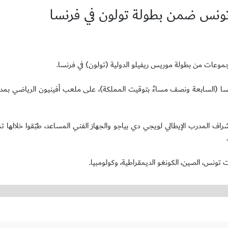
ا (السابعة ونصف مساءً بتوقيت المملكة)، على ملعب أفينيون الرياضي بمدين
اف المدرب الإيطالي لويجي دي بياجو والجهاز الفني المساعد، طبّقوا خلالها تم
تونس، الصين، الكونغو الديمقراطية، وكولومبيا.