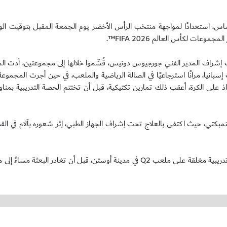
كساس، استعدادًا لمواجهة منتخب الرأس الأخضر يوم الجمعة المقبل بتوقيت الول
ات لكأس العالم FIFA 2026™.
لتدريبية على ملعب Q2 بمدينة أوستن تحت إشراف المدير الفني جورجيوس دونيس، قُسِّموا خلالها إلى مجموعتين، أ
إسبانيا، مرانًا استرجاعيًا في الصالة الرياضية والملعب، في حين أجرت المجمو
حواذ على الكرة، أعقب ذلك تمارين تكتيكية، قبل أن تختتم الحصة التدريبية بم
ي، حيث اكتفى بالعلاج تحت إشراف الجهاز الطبي، إثر شعوره بآلام في القدم 
ويجري "الأخضر" تدريباته تمام الرابعة من مساء يوم غدٍ الأربعاء، في حصة تدريبية مغلقة على ملعب Q2 في مدينة أوستن، قبل أن ت