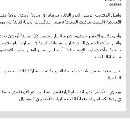
2026-06-24
06:55:16
واصل المنتخب الوطني اليوم الثلاثاء تدريباته في مدينة أوستن بولاية ت
الأمريكية (السبت بتوقيت المملكة)، ضمن منافسات الجولة الثالثة من دور المجموع
وأجرى لاعبو الأخضر حصتهم ا
والتي ضمّت اللاعبين الذين شاركوا بصفة أساسية في المباراة أمام منتخب 
تدريبية بدأت بتمارين الإحماء، قبل أن يطبّق المدير الفني تمارين الاست
مساحة الملعب.
على صعيد متصل، شهدت الحصة التدريبية عدم مشاركة اللاعب حسان التمبكت
الماضية.
في ولاية تكساس، استعدادًا لثالث مباريات الأخضر في المونديال.