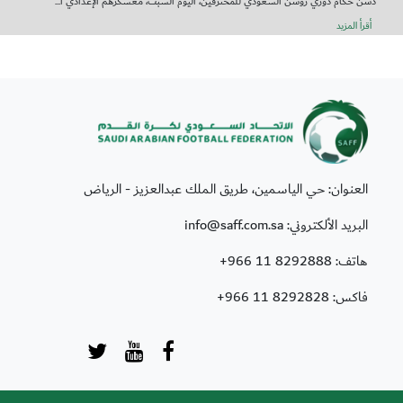
دشّن حكام دوري روشن السعودي للمحترفين، اليوم السبت، معسكرهم الإعدادي ا...
أقرأ المزيد
العنوان: حي الياسمين، طريق الملك عبدالعزيز - الرياض
البريد الألكتروني: info@saff.com.sa
هاتف:
+966 11 8292888
فاكس:
+966 11 8292828