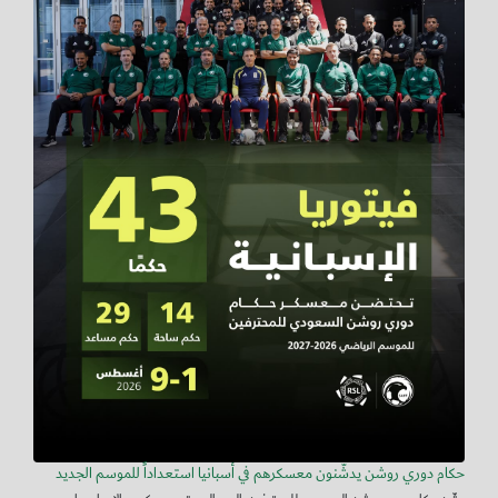
حكام دوري روشن يدشّنون معسكرهم في أسبانيا استعداداً للموسم الجديد