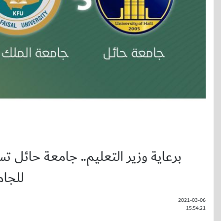
برعاية وزير التعليم.. جامعة حائل تس
للجا
2021-03-06
15:54:21