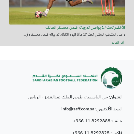
الأخضر تحت17 يواصل تدريباته ضمن معسكر الطائف
واصل المنتخب الوطني تحت 17 عامًا اليوم الثلاثاء تدريباته ضمن معسكره في...
أقرأ المزيد
العنوان: حي الياسمين، طريق الملك عبدالعزيز - الرياض
البريد الألكتروني: info@saff.com.sa
هاتف:
+966 11 8292888
فاكس:
+966 11 8292828