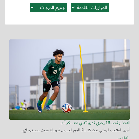
الأخضر تحت15 يجري تدريباته في معسكر أبها
أجرى المنتخب الوطني تحت 15 عامًا اليوم الخميس تدريباته ضمن معسكره الإع...
أقرأ المزيد