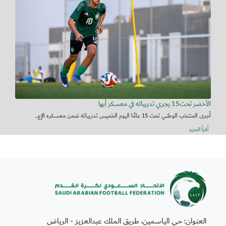
الأخضر تحت15 يجري تدريباته في معسكر أبها
أجرى المنتخب الوطني تحت 15 عامًا اليوم الخميس تدريباته ضمن معسكره الإع...
أقرأ المزيد
العنوان: حي الياسمين، طريق الملك عبدالعزيز - الرياض