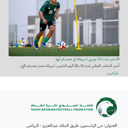
الأخضر تحت15 يجري تدريباته في معسكر أبها
أجرى المنتخب الوطني تحت 15 عامًا اليوم الخميس تدريباته ضمن معسكره الإع...
أقرأ المزيد
العنوان: حي الياسمين، طريق الملك عبدالعزيز - الرياض