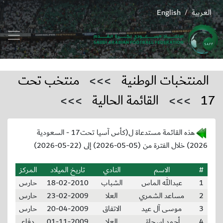
العربية
English
/
المنتخبات الوطنية
>>>
منتخب تحت
17
>>>
القائمة الحالية
>>>
هذه القائمة مستدعاة ل(كأس آسيا تحت17 - السعودية
2026) خلال الفترة من (05-05-2026) إلى (22-05-2026)
#
الاسم
النادي
تاريخ الميلاد
المركز
1
عبدالله الماس
الشباب
18-02-2010
حارس
2
مساعد الشمري
العلا
23-02-2009
حارس
3
موسى آل عيد
الاتفاق
20-04-2009
حارس
4
أحمد إسحاق
العلا
01-11-2009
دفاع