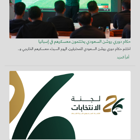
حكام دوري روشن السعودي يختتمون معسكرهم في إسبانيا
اختتم حكام دوري روشن السعودي للمحترفين، اليوم السبت، معسكرهم الخارجي و...
أقرأ المزيد