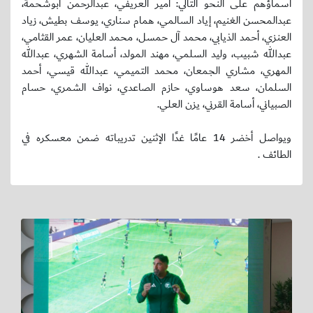
أسماؤهم على النحو التالي: أمير العريفي، عبدالرحمن أبوشحمة،
عبدالمحسن الغنيم، إياد السالمي، همام سناري، يوسف بطيش، زياد
العنزي، أحمد الذيابي، محمد آل حمسل، محمد العليان، عمر القثامي،
عبدالله شبيب، وليد السلمي، مهند المولد، أسامة الشهري، عبدالله
المهري، مشاري الجمعان، محمد التميمي، عبدالله قيسي، أحمد
السلمان، سعد هوساوي، حازم الصاعدي، نواف الشمري، حسام
الصبياني، أسامة القرني، يزن العلي.
ويواصل أخضر 14 عامًا غدًا الإثنين تدريباته ضمن معسكره في
الطائف .