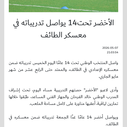
الأخضر تحت14 يواصل تدريباته في
معسكر الطائف
2026-05-07
21:03:54
واصل المنتخب الوطني تحت 14 عامًا اليوم الخميس تدريباته ضمن
معسكره الإعدادي في الطائف، والممتد حتى الرابع عشر من شهر
مايو الجاري.
‎وأدى لاعبو "الأخضر" حصتهم التدريبية مساء اليوم، تحت إشراف
المدرب الوطني خالد الفرحان والجهاز الفني المساعد، طبّقوا خلالها
تمارين لياقية، أعقبها مناورة على كامل مساحة الملعب.
ويواصل أخضر 14 عامًا غدًا الجمعة تدريباته ضمن معسكره في
الطائف.