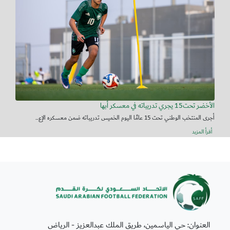
الأخضر تحت15 يجري تدريباته في معسكر أبها
أجرى المنتخب الوطني تحت 15 عامًا اليوم الخميس تدريباته ضمن معسكره الإع...
أقرأ المزيد
العنوان: حي الياسمين، طريق الملك عبدالعزيز - الرياض