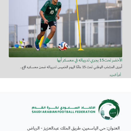
الأخضر تحت15 يجري تدريباته في معسكر أبها
أجرى المنتخب الوطني تحت 15 عامًا اليوم الخميس تدريباته ضمن معسكره الإع...
أقرأ المزيد
العنوان: حي الياسمين، طريق الملك عبدالعزيز - الرياض