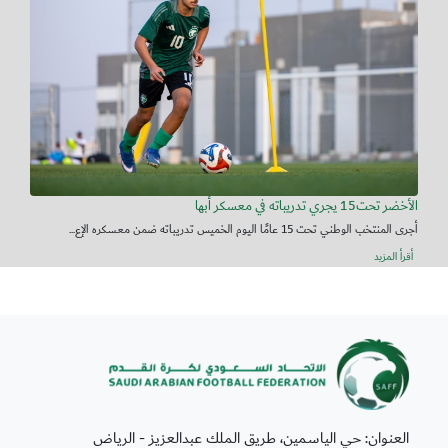
الأخضر تحت15 يجري تدريباته في معسكر أبها
أجرى المنتخب الوطني تحت 15 عامًا اليوم الخميس تدريباته ضمن معسكره الإع...
أقرأ المزيد
العنوان: حي الياسمين، طريق الملك عبدالعزيز - الرياض