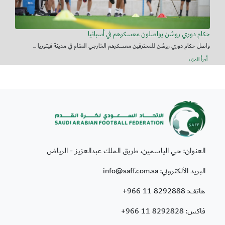
حكام دوري روشن يواصلون معسكرهم في أسبانيا
واصل حكام دوري روشن للمحترفين معسكرهم الخارجي المقام في مدينة فيتوريا ...
أقرأ المزيد
العنوان: حي الياسمين، طريق الملك عبدالعزيز - الرياض
البريد الألكتروني: info@saff.com.sa
هاتف:
+966 11 8292888
فاكس:
+966 11 8292828