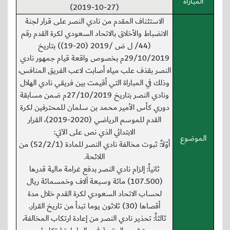
المباراة
(2019-10-27)
الاستئناف المقدم من نادي النصر على قرار لجنة
الانضباط والأخلاق بالاتحاد السعودي لكرة القدم رقم
(44/ ل ض /2019 (20-19)) بتاريخ
29/10/2019م بخصوص واقعة قيام جمهور نادي
النصر بقذف علب مياه أصابت لاعب الفريق المنافس،
وذلك في المباراة التي أقيمت بين فريقي نادي الهلال
ونادي النصر بتاريخ 27/10/2019م ضمن مسابقة
دوري كأس الأمير محمد بن سلمان للمحترفين لكرة
القدم للموسم الرياضي (2020-2019)، القرار
الابتدائي الذي نص على الآتي:
الموضوع
أوّلاً: ثبوت مخالفة نادي النصر للمادة (52/2/1) من
اللائحة.
ثانياً: إلزام نادي النصر بدفع غرامة مالية قدرها
(107.500) مائة وسبعة آلاف وخمسمائة ريال
لحساب الاتحاد السعودي لكرة القدم خلال مدة
أقصاها (30) ثلاثون يوما تبدأ من تاريخ القرار.
ثالثاً: تحذير نادي النصر من إعادة ارتكاب المخالفة،