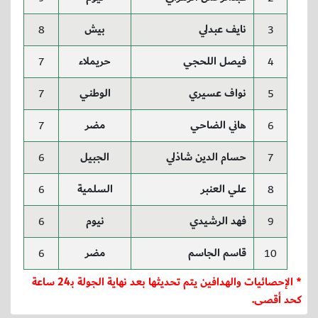
نايف عبدلي
بيش
8
3
فيصل اللحجي
حريملاء
7
4
نواف عسيري
الوطني
7
5
هاني الضاحي
مضر
7
6
حسام الدين شاذلي
الجبيل
6
7
علي العنبر
السلمية
6
8
فهد الرشيدي
نيوم
6
9
قاسم الجاسم
مضر
6
10
* الإحصائيات والهدافين يتم تحديثها بعد نهاية الجولة بـ24 ساعة
كحد أقصى.