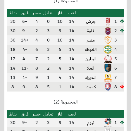
المجموعة (1)
لعب
فاز
تعادل
خسر
فارق
نقاط
1
جرش
14
10
0
4
+6
30
2
قلوة
14
9
3
2
+9
30
3
مضر
14
10
0
4
+14
30
4
الغوطة
14
5
3
6
-4
18
5
البطين
14
5
2
7
-4
17
6
العلا
14
4
2
8
-11
14
7
الحوراء
14
4
1
9
-1
13
8
كميت
14
1
5
8
-9
8
المجموعة (2)
لعب
فاز
تعادل
خسر
فارق
نقاط
1
نيوم
14
9
3
2
+9
30