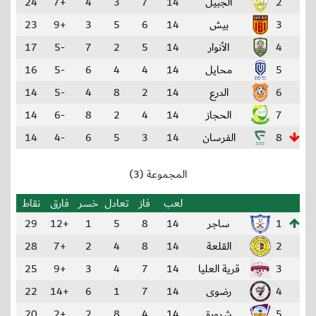
2
الجبيل
14
7
3
4
+7
24
3
بيش
14
6
5
3
+9
23
4
الأنوار
14
5
2
7
-5
17
5
محايل
14
4
4
6
-5
16
6
الدرع
14
2
8
4
-5
14
7
الحجاز
14
4
2
8
-6
14
8
الفرسان
14
3
5
6
-4
14
المجموعة (3)
لعب
فاز
تعادل
خسر
فارق
نقاط
1
ساجر
14
8
5
1
+12
29
2
القلعة
14
8
4
2
+7
28
3
قرية العليا
14
7
4
3
+9
25
4
رضوى
14
7
1
6
+14
22
5
شرورة
14
4
8
2
+2
20