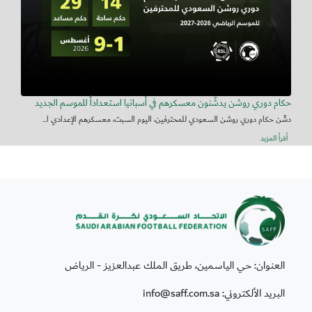
حكام دوري روشن يدشّنون معسكرهم في أسبانيا استعداداً للموسم الجديد
دشّن حكام دوري روشن السعودي للمحترفين، اليوم السبت، معسكرهم الإعدادي ا...
أقرأ المزيد
العنوان: حي الياسمين، طريق الملك عبدالعزيز - الرياض
البريد الألكتروني: info@saff.com.sa