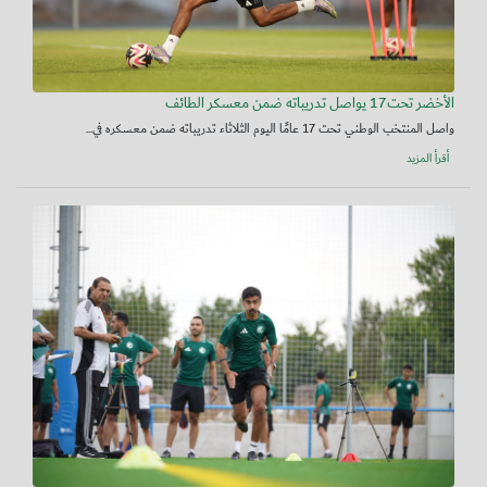
الأخضر تحت17 يواصل تدريباته ضمن معسكر الطائف
واصل المنتخب الوطني تحت 17 عامًا اليوم الثلاثاء تدريباته ضمن معسكره في...
أقرأ المزيد