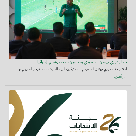
حكام دوري روشن السعودي يختتمون معسكرهم في إسبانيا
اختتم حكام دوري روشن السعودي للمحترفين، اليوم السبت، معسكرهم الخارجي و...
أقرأ المزيد