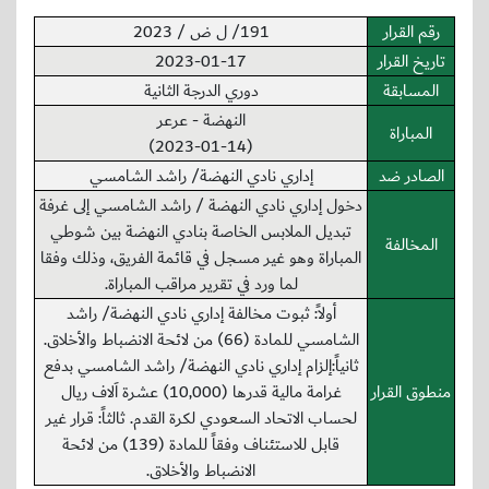
رقم القرار
191/ ل ض / 2023
تاريخ القرار
2023-01-17
المسابقة
دوري الدرجة الثانية
النهضة - عرعر
المباراة
(2023-01-14)
الصادر ضد
إداري نادي النهضة/ راشد الشامسي
دخول إداري نادي النهضة / راشد الشامسي إلى غرفة
تبديل الملابس الخاصة بنادي النهضة بين شوطي
المخالفة
المباراة وهو غير مسجل في قائمة الفريق، وذلك وفقا
لما ورد في تقرير مراقب المباراة.
أولاً: ثبوت مخالفة إداري نادي النهضة/ راشد
الشامسي للمادة (66) من لائحة الانضباط والأخلاق.
ثانياً:إلزام إداري نادي النهضة/ راشد الشامسي بدفع
منطوق القرار
غرامة مالية قدرها (10,000) عشرة اَلاف ريال
لحساب الاتحاد السعودي لكرة القدم. ثالثاً: قرار غير
قابل للاستئناف وفقاً للمادة (139) من لائحة
الانضباط والأخلاق.