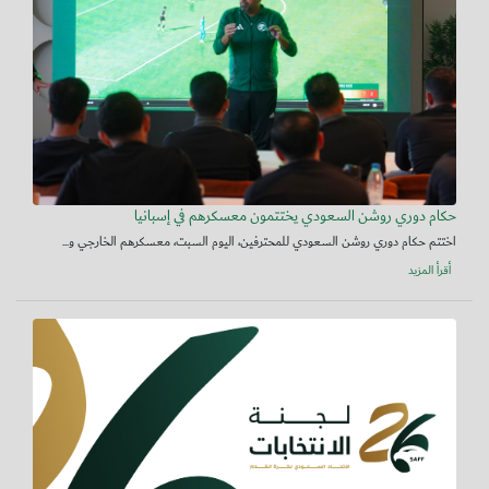
حكام دوري روشن السعودي يختتمون معسكرهم في إسبانيا
اختتم حكام دوري روشن السعودي للمحترفين، اليوم السبت، معسكرهم الخارجي و...
أقرأ المزيد