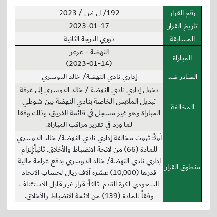
رقم القرار
192/ ل ض / 2023
تاريخ القرار
2023-01-17
المسابقة
دوري الدرجة الثانية
النهضة - عرعر
المباراة
(2023-01-14)
الصادر ضد
إداري نادي النهضة/ خالد الدوسري
دخول إداري نادي النهضة / خالد الدوسري إلى غرفة
تبديل الملابس الخاصة بنادي النهضة بين شوطي
المخالفة
المباراة وهو غير مسجل في قائمة الفريق، وذلك وفقا
لما ورد في تقرير مراقب المباراة.
أولاً: ثبوت مخالفة إداري نادي النهضة/ خالد الدوسري
للمادة (66) من لائحة الانضباط والأخلاق. ثانياً:إلزام
إداري نادي النهضة/ خالد الدوسري بدفع غرامة مالية
منطوق القرار
قدرها (10,000) عشرة اَلاف ريال لحساب الاتحاد
السعودي لكرة القدم. ثالثاً: قرار غير قابل للاستئناف
وفقاً للمادة (139) من لائحة الانضباط والأخلاق.